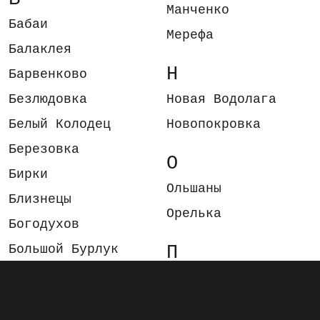
Манченко
Бабаи
Мерефа
Балаклея
Н
Барвенково
Безлюдовка
Новая Водолага
Белый Колодец
Новопокровка
Березовка
О
Бирки
Ольшаны
Близнецы
Орелька
Богодухов
Большой Бурлук
П
Боровая
Панютино
Буди
Первомайский