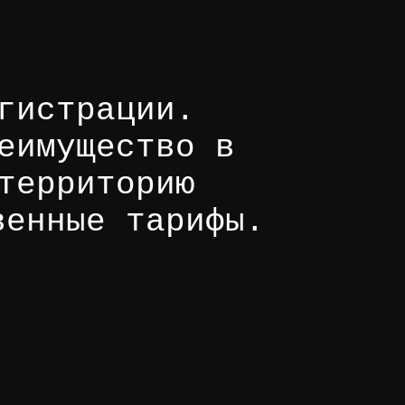
гистрации.
еимущество в
территорию
венные тарифы.