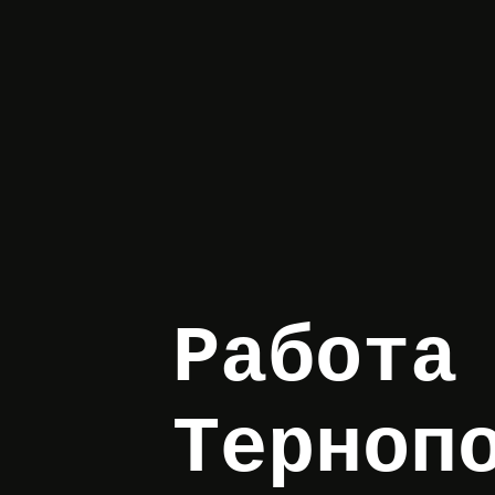
Работа
Терноп