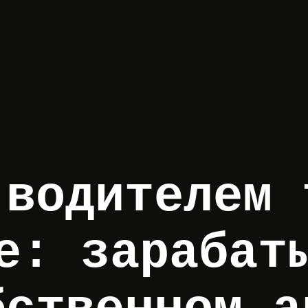
 водителем 
е: зарабат