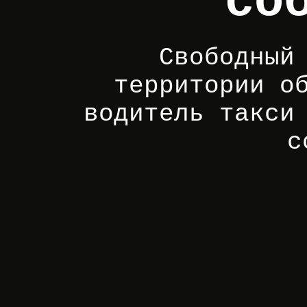
со
Свободный
территории о
водитель такси
с