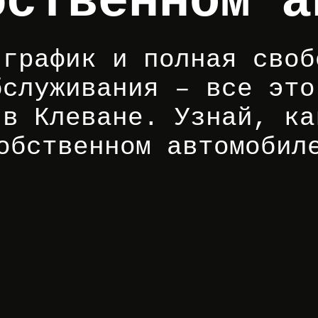
бственном а
 график и полная своб
бслуживания – все это
 в Клеване. Узнай, ка
обственном автомобил