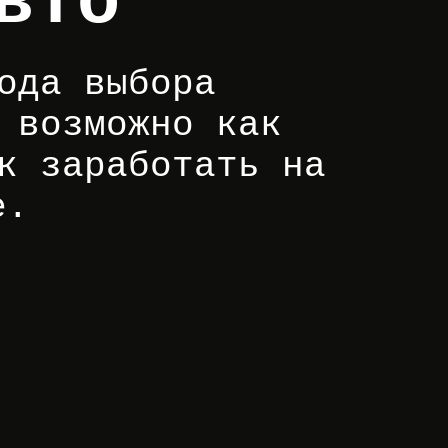
вто
ода выбора
 возможно как
к заработать на
е.