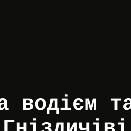
а водієм т
Гніздичіві