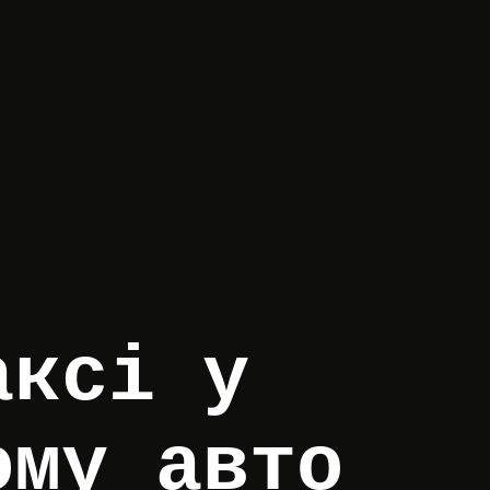
аксі у
ому авто