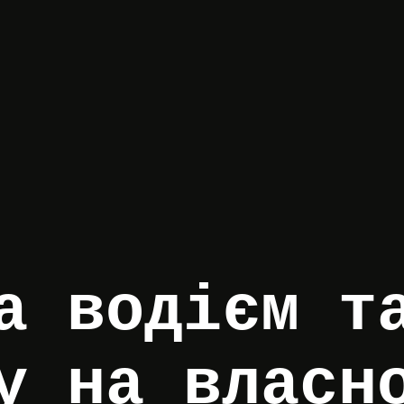
а водієм т
у на власн