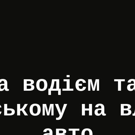
а водієм т
ському на в
авто