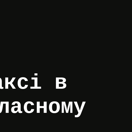
аксі в
ласному