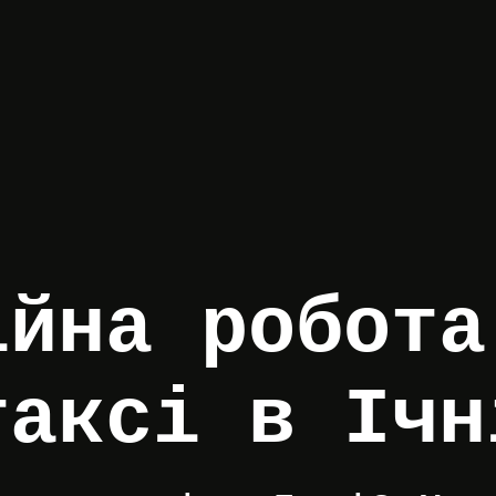
ійна робота
таксі в Ічн