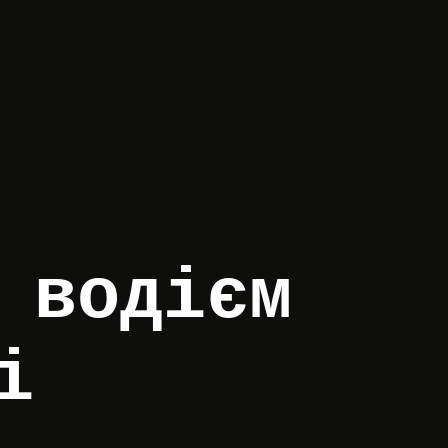
 водієм
і