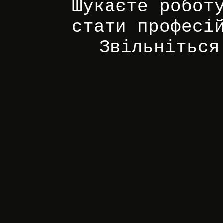
Шукаєте робот
стати професі
Звільніться