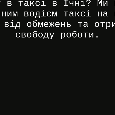
у в таксі в Ічні? Ми 
йним водієм таксі на 
 від обмежень та отр
свободу роботи.